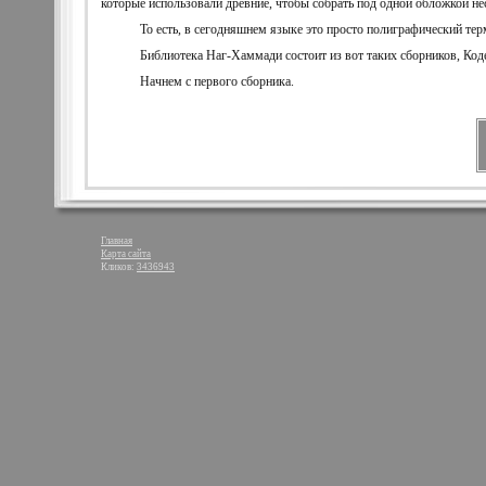
которые использовали древние, чтобы собрать под одной обложкой не
То есть, в сегодняшнем языке это просто полиграфический те
Библиотека Наг-Хаммади состоит из вот таких сборников, Код
Начнем с первого сборника.
Главная
Карта сайта
Кликов:
3436943