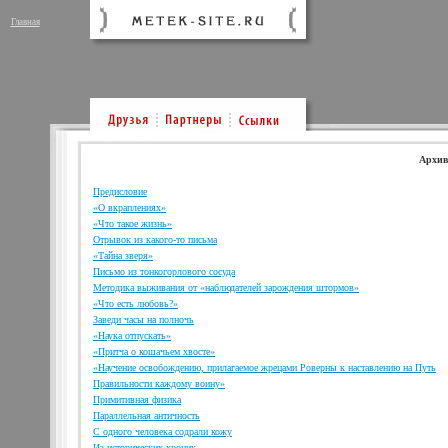
Главная
Архив
Предисловие
«О вкраплениях»
«Что такое жизнь»
Отрывок из какого-то письма
«Тайна зверя»
Письмо из тонкогорлового сосуда
Методика выживания от «наблюдателей зарождения штормов»
«Что есть любовь?»
Заведи часы на полночь
«Наука отпускать»
«Притча о кошачьем хвосте»
«Научение освобождению, прилагаемое жрецами Роверны к наставлению на Путь
Правильности каждому воину»
Примитивная физика
Параллельная античность
С одного человека содрали кожу
Из исторических хроник