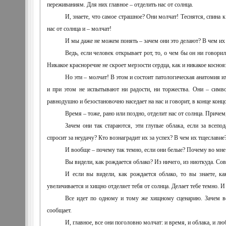
переживаниям. Для них главное – отделить нас от солнца.
И, знаете, что самое страшное? Они молчат! Теснятся, спина 
нас от солнца и – молчат!
И мы даже не можем понять – зачем они это делают? В чем их
Ведь, если человек открывает рот, то, о чем бы он ни говорил,
Никакое красноречие не скроет мерзости сердца, как и никакое косноя
Но эти – молчат! В этом и состоит патологическая анатомия и
и при этом не испытывают ни радости, ни торжества. Они – симво
равнодушно и безостановочно наседает на нас и говорит, в конце конц
Время – тоже, рано или поздно, отделит нас от солнца. Причем,
Зачем они так стараются, эти глупые облака, если за всепо
спросит за неудачу? Кто вознаградит их за успех? В чем их тщеславие
И вообще – почему так темно, если они белые? Почему во мне 
Вы видели, как рождается облако? Из ничего, из ниоткуда. Сов
И если вы видели, как рождается облако, то вы знаете, к
увеличивается и хищно отделяет тебя от солнца. Делает тебе темно. И
Все идет по одному и тому же хищному сценарию. Зачем вс
сообщает.
И, главное, все они поголовно молчат: и время, и облака, и л