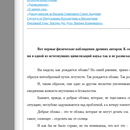
«Дьилколашелет»
«О запрете слез»
«Доклад-известие на Высшем Семиглавом Совете Академии
Структур от Предуховника Восхождения и Нисхождения
Преглавной Горы, Мастера Дел Духа, Инобара Копаранского»
Вот первые физические наблюдения древних авторов. К со
ни в одной из исчезнувших цивилизаций наука так и не развилас
Вы видели, как рождается облако? На синей равнине, прямо из
образуя витообразный пучок летучести. Так рождается облако. Так ро
И, таким образом, они одно за другим несметно увеличиваю
ежедневная конкиста неутомима и безжалостна.
Бывают, правда, и добрые облака, которые, не тщеславясь
ситуацию, неглубоко задумываются над проблемой, а к вечеру плюют 
Добрые облака – это те облака, которые не могут делать зла.
самое, зловещее – отделить нас от солнца.
И как бы не было горько, но ты понимаешь, что всё это –